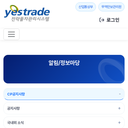
본문 바로가기
새 창 열기
새 창
산업통상부
무역안보관리원
로그인
알림/정보마당
CP공지사항
공지사항
국내외 소식