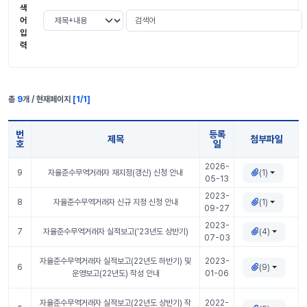
색
검색어
검색 조건 선택
어
입
력
총
9
개 / 현재페이지
[
1
/
1
]
번
등록
제목
첨부파일
호
일
CP공지사항 표 정보
2026-
(1)
9
자율준수무역거래자 재지정(갱신) 신청 안내
05-13
2023-
(1)
8
자율준수무역거래자 신규 지정 신청 안내
09-27
2023-
(4)
7
자율준수무역거래자 실적보고('23년도 상반기)
07-03
자율준수무역거래자 실적보고(22년도 하반기) 및
2023-
(9)
6
운영보고(22년도) 작성 안내
01-06
자율준수무역거래자 실적보고(22년도 상반기) 작
2022-