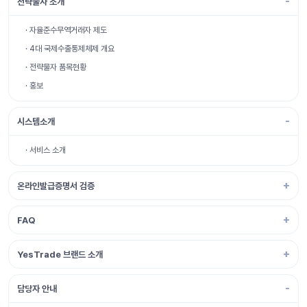
전략물자 소개
· 자율준수무역거래자 제도
· 4대 국제수출통제체제 개요
· 전략물자 품목현황
· 홍보
시스템소개
· 서비스 소개
온라인발급증명서 검증
FAQ
YesTrade 브랜드 소개
담당자 안내