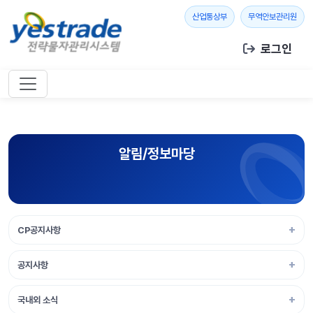
본문 바로가기
새 창 열기
새 창
산업통상부
무역안보관리원
로그인
알림/정보마당
CP공지사항
공지사항
국내외 소식