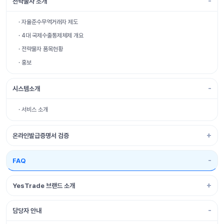
전략물자 소개
· 자율준수무역거래자 제도
· 4대 국제수출통제체제 개요
· 전략물자 품목현황
· 홍보
시스템소개
· 서비스 소개
온라인발급증명서 검증
FAQ
YesTrade 브랜드 소개
담당자 안내