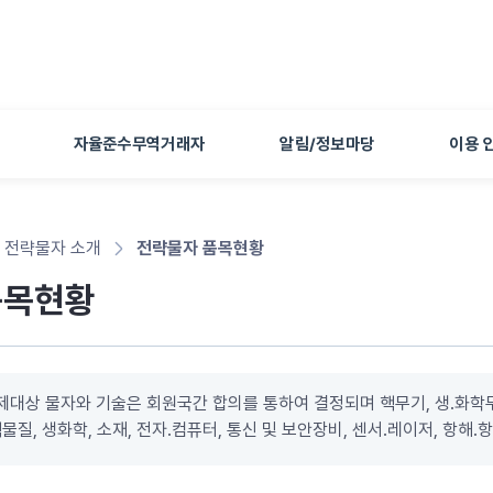
본문 바로가기
자율준수무역거래자
알림/정보마당
이용 
전략물자 소개
전략물자 품목현황
품목현황
제대상 물자와 기술은 회원국간 합의를 통하여 결정되며 핵무기, 생․화학무
물질, 생화학, 소재, 전자․컴퓨터, 통신 및 보안장비, 센서․레이저, 항해