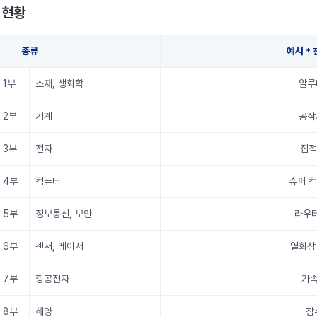
 현황
종류
예시
* 
1부
소재, 생화학
알루
2부
기계
공작
3부
전자
집적
4부
컴퓨터
슈퍼 컴
5부
정보통신, 보안
라우터
6부
센서, 레이저
열화상
7부
항공전자
가속
8부
해양
잠