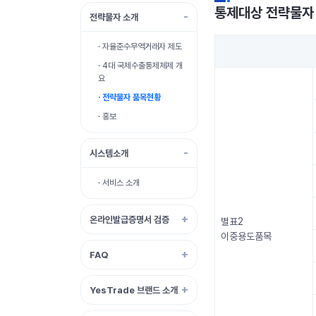
통제대상 전략물자
전략물자 소개
· 자율준수무역거래자 제도
· 4대 국제수출통제체제 개
요
· 전략물자 품목현황
· 홍보
시스템소개
· 서비스 소개
온라인발급증명서 검증
별표2
이중용도품목
FAQ
YesTrade 브랜드 소개