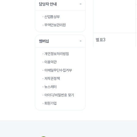
담당자 안내
· 산업통상부
· 무역안보관리원
별표3
멤버십
전략물자 품목현황
· 개인정보처리방침
· 이용약관
· 이메일무단수집거부
· 저작권정책
· 뉴스레터
· 아이디/비밀번호 찾기
· 회원가입