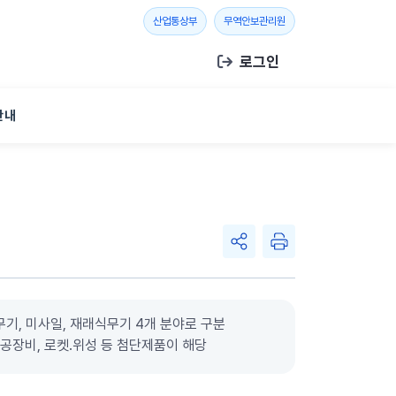
새 창 열기
새 창 열기
산업통상부
무역안보관리원
로그인
안내
기, 미사일, 재래식무기 4개 분야로 구분
․항공장비, 로켓․위성 등 첨단제품이 해당