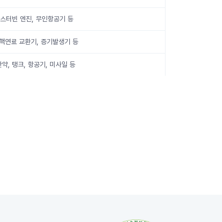
스터빈 엔진, 무인항공기 등
 핵연료 교환기, 증기발생기 등
탄약, 탱크, 항공기, 미사일 등