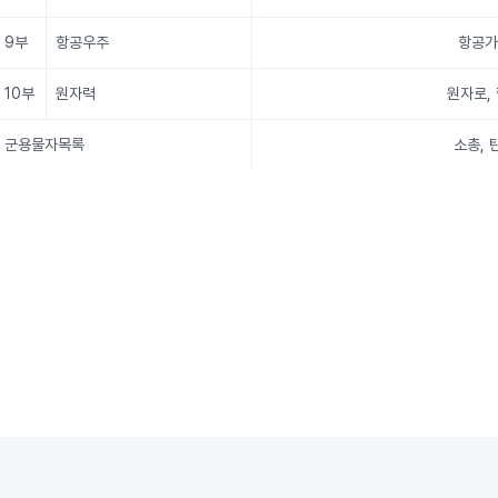
9부
항공우주
항공가
10부
원자력
원자로,
군용물자목록
소총, 