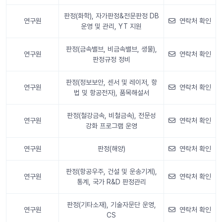
판정(화학), 자가판정&전문판정 DB
연구원
연락처 확인
운영 및 관리, YT 지원
판정(금속밸브, 비금속밸브, 생물),
연구원
연락처 확인
판정규정 정비
판정(정보보안, 센서 및 레이저, 항
연구원
연락처 확인
법 및 항공전자), 품목해설서
판정(철강금속, 비철금속), 전문성
연구원
연락처 확인
강화 프로그램 운영
연구원
판정(해양)
연락처 확인
판정(항공우주, 건설 및 운송기계),
연구원
연락처 확인
통계, 국가 R&D 판정관리
판정(기타소재), 기술자문단 운영,
연구원
연락처 확인
CS