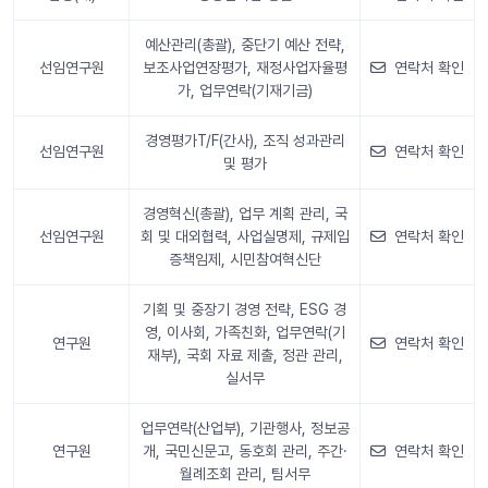
예산관리(총괄), 중단기 예산 전략,
선임연구원
보조사업연장평가, 재정사업자율평
연락처 확인
가, 업무연락(기재기금)
경영평가T/F(간사), 조직 성과관리
선임연구원
연락처 확인
및 평가
경영혁신(총괄), 업무 계획 관리, 국
선임연구원
회 및 대외협력, 사업실명제, 규제입
연락처 확인
증책임제, 시민참여혁신단
기획 및 중장기 경영 전략, ESG 경
영, 이사회, 가족친화, 업무연락(기
연구원
연락처 확인
재부), 국회 자료 제출, 정관 관리,
실서무
업무연락(산업부), 기관행사, 정보공
연구원
개, 국민신문고, 동호회 관리, 주간·
연락처 확인
월례조회 관리, 팀서무