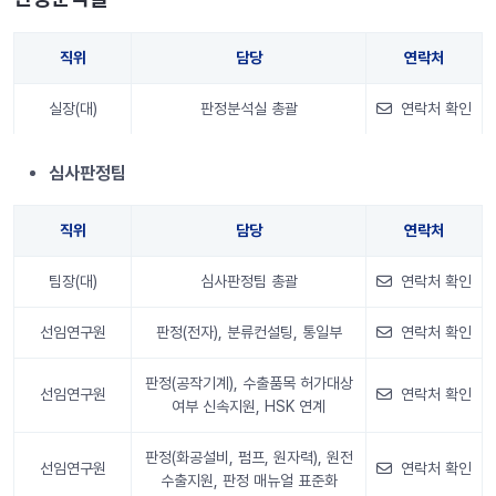
직위
담당
연락처
실장(대)
판정분석실 총괄
연락처 확인
안내 정보
심사판정팀
직위
담당
연락처
팀장(대)
심사판정팀 총괄
연락처 확인
선임연구원
판정(전자), 분류컨설팅, 통일부
연락처 확인
판정(공작기계), 수출품목 허가대상
선임연구원
연락처 확인
여부 신속지원, HSK 연계
판정(화공설비, 펌프, 원자력), 원전
선임연구원
연락처 확인
수출지원, 판정 매뉴얼 표준화