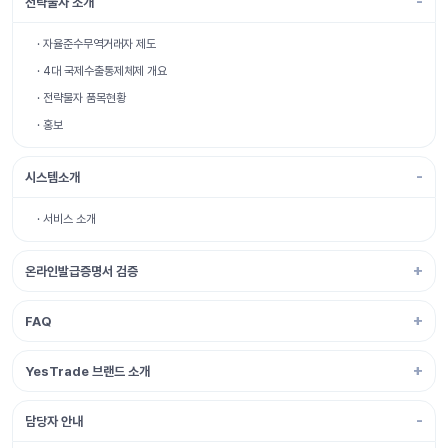
전략물자 소개
· 자율준수무역거래자 제도
· 4대 국제수출통제체제 개요
· 전략물자 품목현황
· 홍보
시스템소개
· 서비스 소개
온라인발급증명서 검증
FAQ
YesTrade 브랜드 소개
담당자 안내