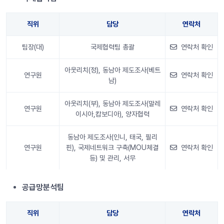
직위
담당
연락처
팀장(대)
국제협력팀 총괄
연락처 확인
아웃리치(정), 동남아 제도조사(베트
연구원
연락처 확인
남)
아웃리치(부), 동남아 제도조사(말레
연구원
연락처 확인
이시아,캄보디아), 양자협력
동남아 제도조사(인니, 태국, 필리
연구원
핀), 국제네트워크 구축(MOU체결
연락처 확인
등) 및 관리, 서무
안내 정보
공급망분석팀
직위
담당
연락처