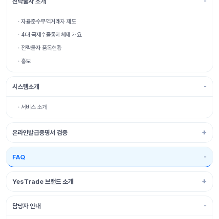
전략물자 소개
· 자율준수무역거래자 제도
· 4대 국제수출통제체제 개요
· 전략물자 품목현황
· 홍보
시스템소개
· 서비스 소개
온라인발급증명서 검증
FAQ
YesTrade 브랜드 소개
담당자 안내