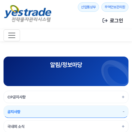
본문 바로가기
새 창 열기
새 창
산업통상부
무역안보관리원
로그인
알림/정보마당
CP공지사항
공지사항
국내외 소식