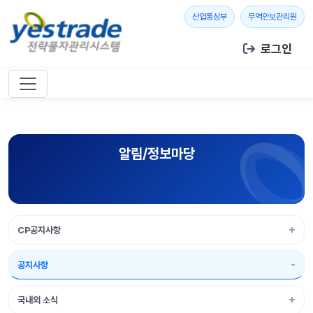
본문 바로가기
새 창 열기
새 창
산업통상부
무역안보관리원
로그인
알림/정보마당
CP공지사항
공지사항
국내외 소식