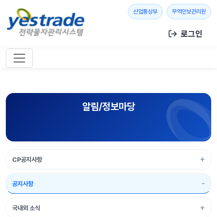
본문 바로가기
새 창 열기
새 창
산업통상부
무역안보관리원
로그인
알림/정보마당
CP공지사항
공지사항
국내외 소식