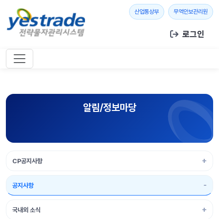
본문 바로가기
새 창 열기
새 창
산업통상부
무역안보관리원
로그인
알림/정보마당
CP공지사항
공지사항
국내외 소식