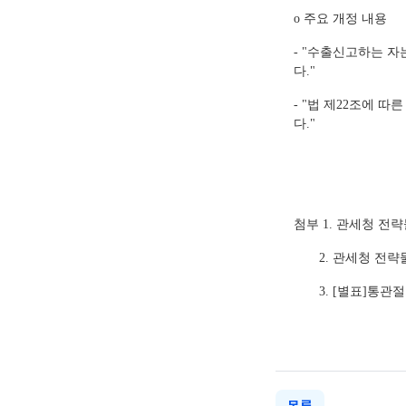
o 주요 개정 내용
- "수출신고하는 
다."
- "법 제22조에
다."
첨부 1. 관세청 전
2. 관세청 전략물
3. [별표]통관절