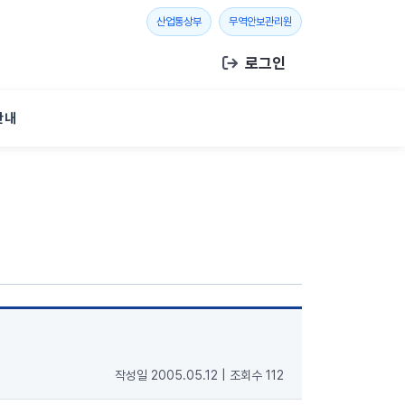
새 창 열기
새 창 열기
산업통상부
무역안보관리원
로그인
안내
작성일 2005.05.12
|
조회수 112