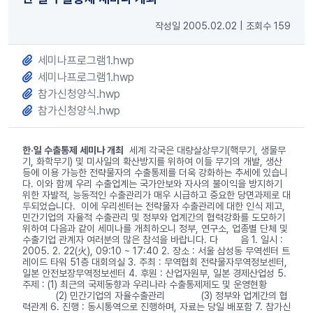
작성일 2005.02.02
|
조회수 159
세미나프로그램1.hwp
세미나프로그램1.hwp
참가신청양식.hwp
참가신청양식.hwp
한·일 수출통제 세미나 개최
세계 각국은 대량살상무기(핵무기, 생물무
기, 화학무기) 및 미사일의 확산방지를 위하여 이들 무기의 개발, 생산
등에 이용 가능한 전략물자의 수출통제를 더욱 강화하는 추세에 있습니
다. 이와 함께 우리 수출업계는 국가안보와 자사의 불이익을 방지하기
위한 자발적, 능동적인 수출관리가 매우 시급하고 중요한 당면과제로 대
두되었습니다. 이에 우리센터는 전략물자 수출관리에 대한 인식 제고,
민간기업의 자율적 수출관리 및 정부와 업계간의 협력강화를 도모하기
위하여 다음과 같이 세미나를 개최하오니 정부, 연구소, 업종별 단체 및
수출기업 관계자 여러분의 많은 참석을 바랍니다. 다 음 1. 일시 :
2005. 2. 22(火), 09:10 ~ 17:40 2. 장소 : 서울 삼성동 무역센터 트
레이드 타워 51층 대회의실 3. 주최 : 무역협회 전략물자무역정보센터,
일본 안전보장무역정보센터 4. 후원 : 산업자원부, 일본 경제산업성 5.
주제 : (1) 최근의 국제동향과 우리나라 수출통제제도 및 운영현황
(2) 민간기업의 자율수출관리 (3) 정부와 업계간의 협
력관계 6. 진행 : 동시통역으로 진행하며, 자료는 당일 배포함 7. 참가신