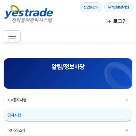
본문 바로가기
새 창 열기
새 창
산업통상부
무역안보관리원
로그인
알림/정보마당
CP공지사항
공지사항
국내외 소식