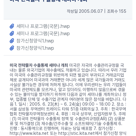
작성일 2005.06.07
|
조회수 155
세미나 프로그램(국문).hwp
세미나 프로그램(국문).hwp
참가신청양식1.hwp
참가신청양식1.hwp
미국 전략물자 수출통제 세미나 개최
미국은 자국의 수출관리규정을 국
내는 물론 외국기업의 재수출에도 적용하고 있습니다. 따라서 우리 기업
이 미국의 수출관리규정을 위반하게 되면 벌금이 부과되고 거래금지업
체로 공개되어 미국과의 거래뿐만 아니라 세계 많은 국가들과의 거래도
사실상 불가능한 경우에 처하게 됩니다. 이에 우리센터는 우리 기업들이
미국의 관련제도를 모르거나, 알고 있더라도 이행하지 않음으로써 겪을
수 있는 불이익을 방지하기 위하여 다음과 같이 세미나를 개최하오니 정
부, 업종별 단체 및 수출기업 관계자 여러분의 많은 참석을 바랍니다. 다
음 1. 일시 : 2005. 6. 23(木) ~ 6. 24(金) 09:00 ~ 18:00 2. 장소 :
서울 삼성동 무역센터 트레이드 타워 51층 대회의실 3. 주최 : 한국무역
협회 전략물자무역정보센터 4. 후원 : 미국 상무부, 산업자원부 5. 주제
: (1) 미국의 전략물자 수출통제 정책 및 수출관리규정(EAR) (2) 상품분
류 및 허가결정 (3) 재수출/간주수출 및 소프트웨어/기술 수출통제 6.
진행 : 동시통역으로 진행하며, 자료는 당일 배포함 7. 참가신청 :
http://www.kita.net 또는 http://stic.kita.net에서 참가신청 양식