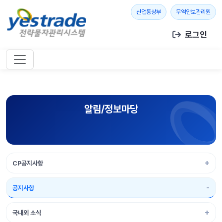
본문 바로가기
새 창 열기
새 창
산업통상부
무역안보관리원
로그인
알림/정보마당
CP공지사항
공지사항
국내외 소식