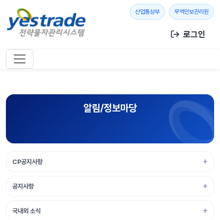
본문 바로가기
새 창 열기
새 창
산업통상부
무역안보관리원
로그인
알림/정보마당
CP공지사항
공지사항
국내외 소식