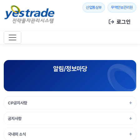
본문 바로가기
새 창 열기
새 창
산업통상부
무역안보관리원
로그인
알림/정보마당
CP공지사항
공지사항
국내외 소식