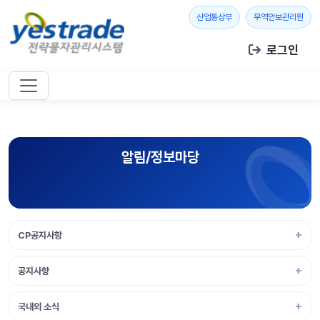
본문 바로가기
새 창 열기
새 창
산업통상부
무역안보관리원
로그인
알림/정보마당
CP공지사항
공지사항
국내외 소식