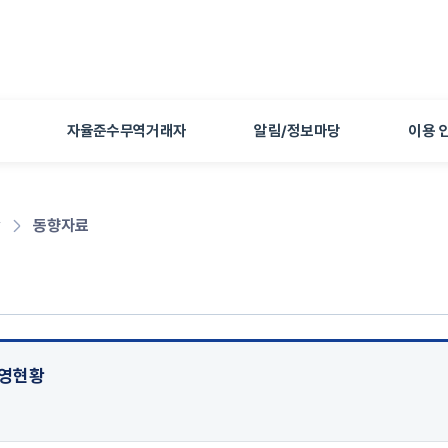
본문 바로가기
자율준수무역거래자
알림/정보마당
이용 
당
동향자료
운영현황