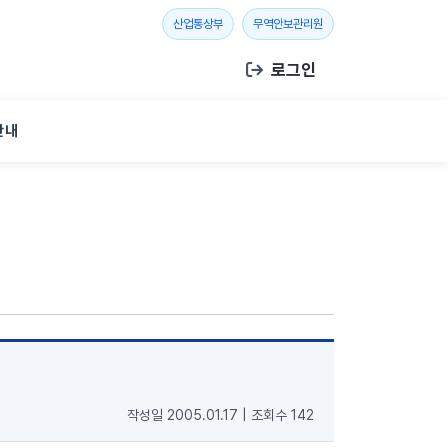
새 창 열기
새 창 열기
산업통상부
무역안보관리원
로그인
안내
작성일 2005.01.17
|
조회수 142