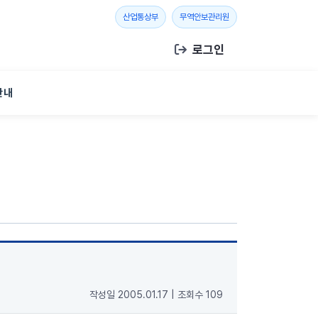
새 창 열기
새 창 열기
산업통상부
무역안보관리원
로그인
안내
작성일 2005.01.17
|
조회수 109