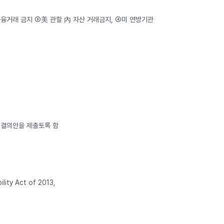
 금융거래 금지 ➂美 관할 內 자산 거래금지, ➃미 연방기관
지
는 결의안을 제출토록 함
lity Act of 2013,