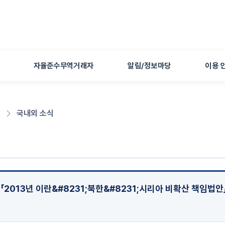
본문 바로가기
자율준수무역거래자
알림/정보마당
이용 
당
국내외 소식
식
 「2013년 이란&#8231;북한&#8231;시리아 비확산 책임법