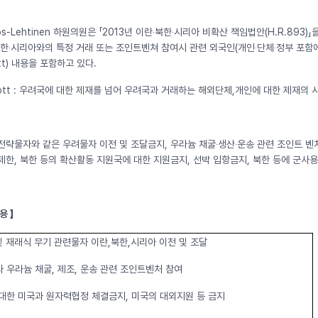
Ros-Lehtinen 하원의원은 「2013년 이란‧북한‧시리아 비확산 책임법안(H.R.89
북한‧시리아와의 특정 거래 또는 조인트벤쳐 참여시 관련 외국인(개인‧단체‧정부 포
ott) 내용을 포함하고 있다.
oycott : 우려국에 대한 제재를 넘어 우려국과 거래하는 해외단체,개인에 대한 제재의
전략물자와 같은 우려물자 이전 및 조달금지, 우라늄 채굴‧생산‧운송 관련 조인트 벤쳐
한, 북한 등의 확산활동 지원국에 대한 지원금지, 선박 입항금지, 북한 등에 군사용도
용 】
및 재래식 무기 관련물자 이란,북한,시리아 이전 및 조달
 우라늄 채굴, 제조, 운송 관련 조인트벤처 참여
 대한 미국과 원자력협정 체결금지, 미국의 대외지원 등 금지