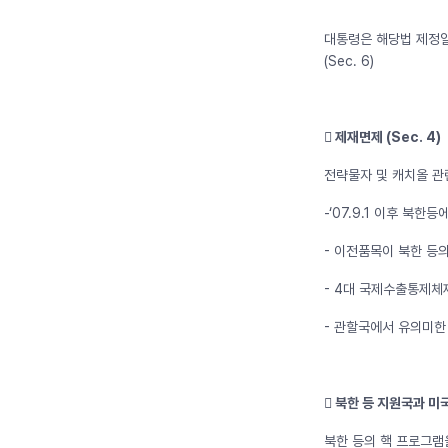
대통령은 해당법 제정일
(Sec. 6)
󰊴 제재면제 (Sec. 4)
전략물자 및 캐치올 관
-‘07.9.1 이후 북
- 이전품목이 북한 등
- 4대 국제수출통제체
- 관할국에서 유의미한
󰊵 북한 등 지원국과 미
북한 등의 핵 프로그램