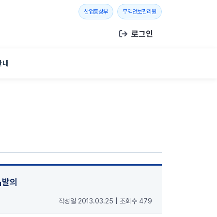
새 창 열기
새 창 열기
산업통상부
무역안보관리원
로그인
안내
안」발의
작성일 2013.03.25
|
조회수 479