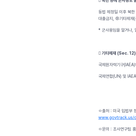
󰊸 북한 등에 군사용도 물
동법 제정일 이후 북한
대출금지, ➄기타제재(
* 군사용임을 알거나,
󰊹 기타제재 (Sec. 12)
국제원자력기구(IAEA
국제연합(UN) 및 I
ㅇ출처 : 미국 입법부 정보, 
www.govtrack.us/co
ㅇ문의 : 조사연구팀 홍