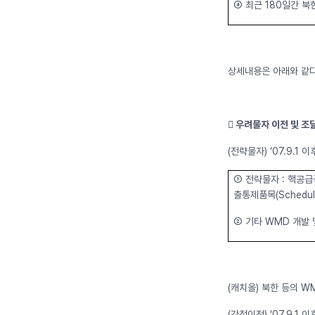
➃ 최근 180일간 북
상세내용은 아래와 같다
󰊱 우려물자 이전 및 조달
(전략물자) ‘07.9.
➀ 전략물자 : 핵공급
출통제품목(Schedule 
➁ 기타 WMD 개발
(캐치올) 북한 등의 W
(간접이전) ‘07.9.