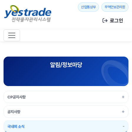
본문 바로가기
새 창 열기
새 창
산업통상부
무역안보관리원
로그인
알림/정보마당
CP공지사항
공지사항
국내외 소식