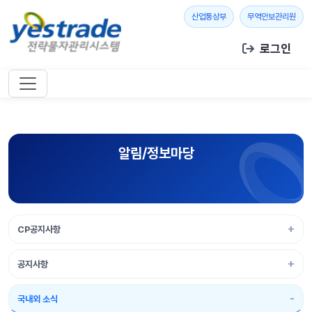
본문 바로가기
새 창 열기
새 창
산업통상부
무역안보관리원
로그인
알림/정보마당
CP공지사항
공지사항
국내외 소식