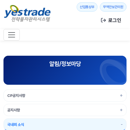
본문 바로가기
새 창 열기
새 창
산업통상부
무역안보관리원
로그인
알림/정보마당
CP공지사항
공지사항
국내외 소식