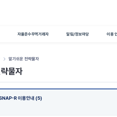
본문 바로가기
자율준수무역거래자
알림/정보마당
이용 
당
알기쉬운 전략물자
전략물자
SNAP-R 이용안내 (5)