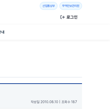
새 창 열기
새 창 열기
산업통상부
무역안보관리원
로그인
안내
작성일 2010.08.10
|
조회수 187