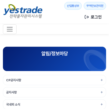
본문 바로가기
새 창 열기
새 창
산업통상부
무역안보관리원
로그인
알림/정보마당
CP공지사항
공지사항
국내외 소식