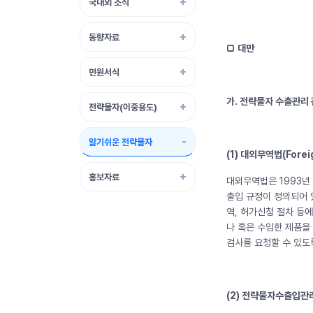
국내외 소식
동향자료
□ 대만
민원서식
가. 전략물자 수출관리
전략물자(이중용도)
알기쉬운 전략물자
(1) 대외무역법(Foreig
홍보자료
대외무역법은 1993년
출입 규정이 정의되어 
역, 허가신청 절차 등
나 혹은 수입한 제품을
검사를 요청할 수 있도
(2)
전략물자수출입관리령(Re