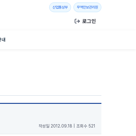
새 창 열기
새 창 열기
산업통상부
무역안보관리원
로그인
안내
작성일 2012.09.18
|
조회수 521