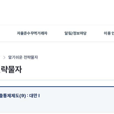
본문 바로가기
자율준수무역거래자
알림/정보마당
이용 
당
알기쉬운 전략물자
전략물자
통제제도(9) : 대만 Ⅰ