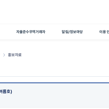
본문 바로가기
자율준수무역거래자
알림/정보마당
이용 
당
홍보자료
(여름호)