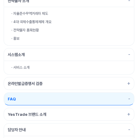
전략물자 소개
· 자율준수무역거래자 제도
· 4대 국제수출통제체제 개요
· 전략물자 품목현황
· 홍보
시스템소개
· 서비스 소개
온라인발급증명서 검증
FAQ
YesTrade 브랜드 소개
담당자 안내