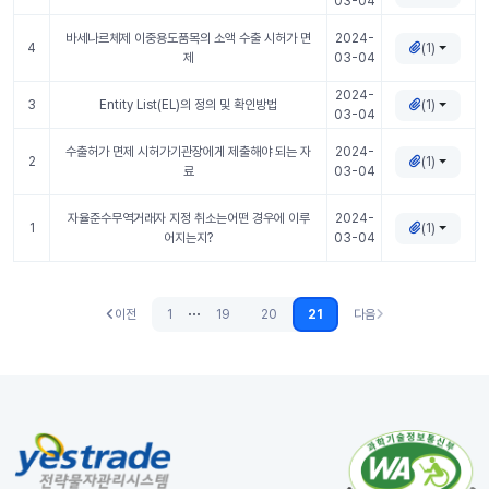
03-04
바세나르체제 이중용도품목의 소액 수출 시허가 면
2024-
(1)
4
제
03-04
2024-
(1)
3
Entity List(EL)의 정의 및 확인방법
03-04
수출허가 면제 시허가기관장에게 제출해야 되는 자
2024-
(1)
2
료
03-04
자율준수무역거래자 지정 취소는어떤 경우에 이루
2024-
(1)
1
어지는지?
03-04
...
이전
1
19
20
21
다음
이전
다음 (없음)