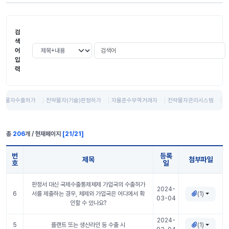
검
색
검색어
검색 조건 선택
어
입
력
략물자수출허가
전략물자(기술)판정허가
자율준수무역거래자
전략물자관리시스템
미
총
206
개 / 현재페이지
[
21
/
21
]
번
등록
제목
첨부파일
호
일
FAQ 표 정보
판정서 대신 국제수출통제체제 가입국의 수출허가
2024-
(1)
6
서를 제출하는 경우, 체제와 가입국은 어디에서 확
03-04
인할 수 있나요?
2024-
(1)
5
플랜트 또는 생산라인 등 수출 시