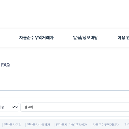
본문 바로가기
자율준수무역거래자
알림/정보마당
이용 
FAQ
검색어
선택
전략물자판정
전략물자수출허가
전략물자(기술)판정허가
자율준수무역거래자
전