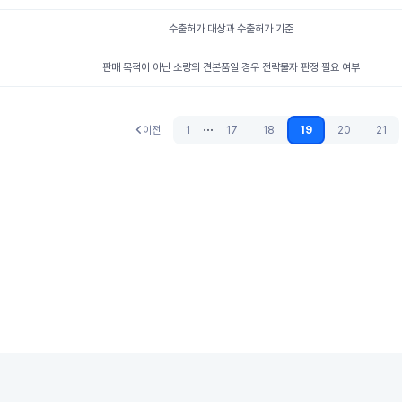
수출허가 대상과 수출허가 기준
판매 목적이 아닌 소량의 견본품일 경우 전략물자 판정 필요 여부
...
이전
1
17
18
19
20
21
이전