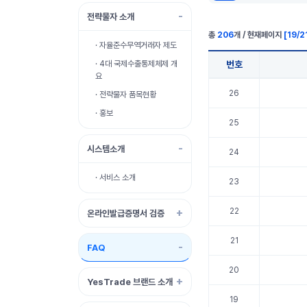
전략물자 소개
총
206
개 / 현재페이지
[
19
/
2
· 자율준수무역거래자 제도
번호
· 4대 국제수출통제체제 개
요
FAQ 표 정보
26
· 전략물자 품목현황
· 홍보
25
시스템소개
24
· 서비스 소개
23
22
온라인발급증명서 검증
21
FAQ
20
YesTrade 브랜드 소개
19