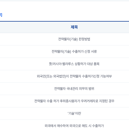
1
]
제목
전략물자(기술) 판정방법
전략물자(기술) 수출허가 신청 서류
對러시아·벨라루스 상황허가 대상 품목
외국인(또는 외국법인)이 전략물자 수출허가신청 가능여부
전략물자 국내관리 의무의 범위
전략물자 수출 허가 후최종사용자가 우려거래자로 지정된 경우
‘기술’이란
외국에서 매수하여 외국으로 매도 시 수출허가