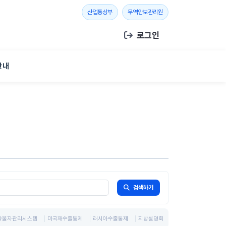
새 창 열기
새 창 열기
산업통상부
무역안보관리원
로그인
안내
검색하기
략물자관리시스템
미국재수출통제
러시아수출통제
지방설명회