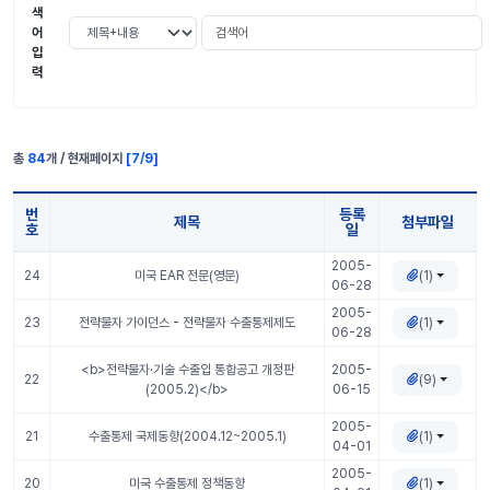
색
검색어
검색 조건 선택
어
입
력
총
84
개 / 현재페이지
[
7
/
9
]
번
등록
제목
첨부파일
호
일
동향자료 표 정보
2005-
(1)
24
미국 EAR 전문(영문)
06-28
2005-
(1)
23
전략물자 가이던스 - 전략물자 수출통제제도
06-28
<b>전략물자·기술 수출입 통합공고 개정판
2005-
(9)
22
(2005.2)</b>
06-15
2005-
(1)
21
수출통제 국제동향(2004.12~2005.1)
04-01
2005-
(1)
20
미국 수출통제 정책동향