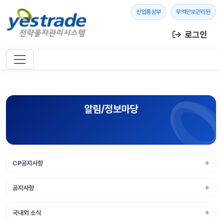
본문 바로가기
새 창 열기
새 창
산업통상부
무역안보관리원
로그인
알림/정보마당
CP공지사항
공지사항
국내외 소식