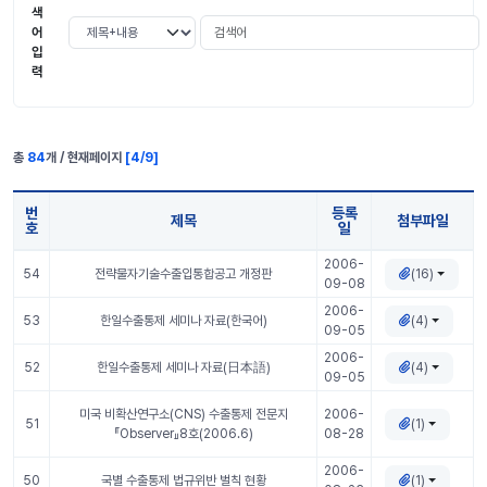
색
검색어
검색 조건 선택
어
입
력
총
84
개 / 현재페이지
[
4
/
9
]
번
등록
제목
첨부파일
호
일
동향자료 표 정보
2006-
(16)
54
전략물자기술수출입통합공고 개정판
09-08
2006-
(4)
53
한일수출통제 세미나 자료(한국어)
09-05
2006-
(4)
52
한일수출통제 세미나 자료(日本語)
09-05
미국 비확산연구소(CNS) 수출통제 전문지
2006-
(1)
51
『Observer』8호(2006.6)
08-28
2006-
(1)
50
국별 수출통제 법규위반 벌칙 현황