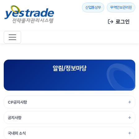
본문 바로가기
새 창 열기
새 창
산업통상부
무역안보관리원
로그인
알림/정보마당
CP공지사항
공지사항
국내외 소식