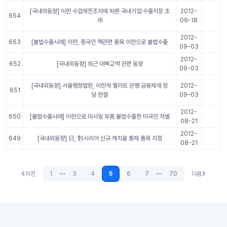
[국내외동향] 이란 수입제한조치에 따른 국내기업 수출지장 초
2012-
654
래
09-18
2012-
653
[불법수출사례] 이란, 중국인 핵관련 품목 이란으로 불법수출
09-03
2012-
652
[국내외동향] 최근 대북교역 관련 동향
09-03
[국내외동향] 서울행정법원, 이란계 멜라트 은행 금융제재 정
2012-
651
당 판결
09-03
2012-
650
[불법수출사례] 이란으로 미사일 부품 불법수출한 미국인 처벌
08-21
2012-
649
[국내외동향] 日, 對시리아 신규 캐치올 통제 품목 지정
08-21
...
...
이전
1
3
4
5
6
7
70
다음
이전
다음