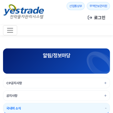
본문 바로가기
새 창 열기
새 창
산업통상부
무역안보관리원
로그인
알림/정보마당
CP공지사항
공지사항
국내외 소식