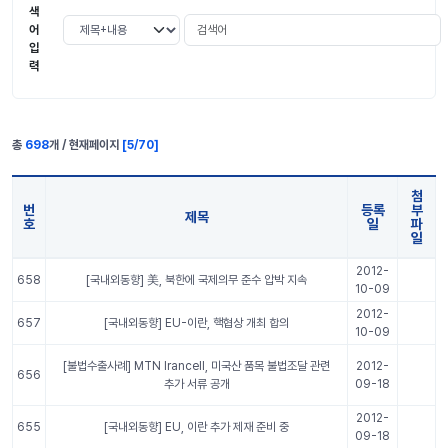
색
검색어
검색 조건 선택
어
입
력
총
698
개 / 현재페이지
[
5
/
70
]
첨
번
등록
부
제목
호
일
파
일
국내외 소식 표 정보
2012-
658
[국내외동향] 美, 북한에 국제의무 준수 압박 지속
10-09
2012-
657
[국내외동향] EU-이란, 핵협상 개최 합의
10-09
[불법수출사례] MTN Irancell, 미국산 품목 불법조달 관련
2012-
656
추가 서류 공개
09-18
2012-
655
[국내외동향] EU, 이란 추가 제재 준비 중
09-18