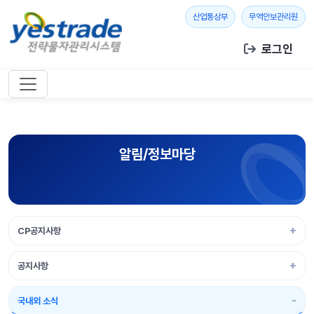
본문 바로가기
새 창 열기
새 창
산업통상부
무역안보관리원
로그인
알림/정보마당
CP공지사항
공지사항
국내외 소식