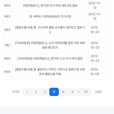
2012-11-
664
유럽연합(EU), 對이란 추가 제재 세부규정 발표
13
2012-11-
663
美 재무부, 이란제재대상자 추가지정
13
[불법수출사례] 美, 러시아의 불법 군수물자 네트워크 업체 기
2012-
662
소
10-23
[국내외동향] 유럽연합(EU), 신규 이란제재를 통한 이란 화폐
2012-
661
발행 중단조치
10-23
2012-
660
[국내외동향] 유럽연합(EU), 對이란 신규 추가 제재 결정
10-23
[불법수출사례] 美 플로리다 거주인, 이란으로 컴퓨터 및 관련
2012-
659
장비 불법수출 적발
10-09
...
이전
1
2
3
4
5
6
70
다음
이전
다음