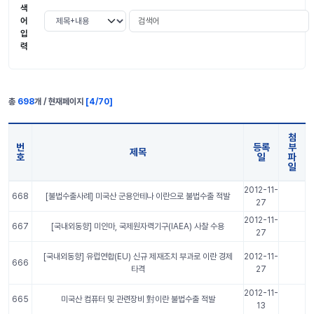
색
검색어
검색 조건 선택
어
입
력
총
698
개 / 현재페이지
[
4
/
70
]
첨
번
등록
부
제목
호
일
파
일
국내외 소식 표 정보
2012-11-
668
[불법수출사례] 미국산 군용안테나 이란으로 불법수출 적발
27
2012-11-
667
[국내외동향] 미얀마, 국제원자력기구(IAEA) 사찰 수용
27
[국내외동향] 유럽연합(EU) 신규 제재조치 부과로 이란 경제
2012-11-
666
타격
27
2012-11-
665
미국산 컴퓨터 및 관련장비 對이란 불법수출 적발
13