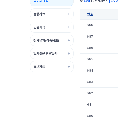
국내외 소식
총
698
개 / 현재페이지
[
2
/
70
동향자료
번호
국내외 소식 표 정보
688
민원서식
687
전략물자(이중용도)
686
알기쉬운 전략물자
685
홍보자료
684
683
682
681
680