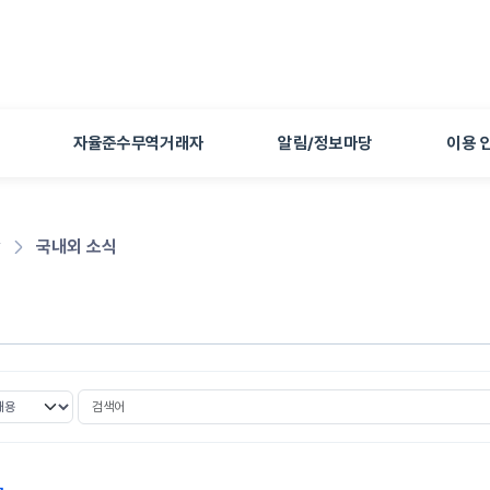
본문 바로가기
자율준수무역거래자
알림/정보마당
이용 
당
국내외 소식
식
검색어
선택