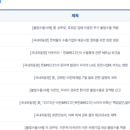
]
제목
[불법수출사례] 美 상무부, 포워딩 업체 이용한 무기 불법수출 적발
[국내외동향] 전략물자 수출기업의 애로사항 청취를 위한 현장 방문
[국내외동향] 아웃리치 - 한&#8231;미 수출통제 관련 베트남 워크숍
[국내외동향] 한&#8231;미 원자력 협정이 우리의 UAE 원전사업에 끼치는 영향
[국내외동향] 美, 강화된 이란제재법 7월 발효 관련 설명회 개최
[불법수출사례] 이란인, 두바이 경유한 對이란 불법수출로 징역형 선고
[국내외동향] 美, 「2013년 이란&#8231;북한&#8231;시리아 비확산 책임법안」발
[국내외동향] 유엔안보리, 대북 제재 강화 결의 제2094호 채택
[불법수출사례] 미 상무부, 이란계 미국인의 이란 국영기업 대상 불법수출 적발