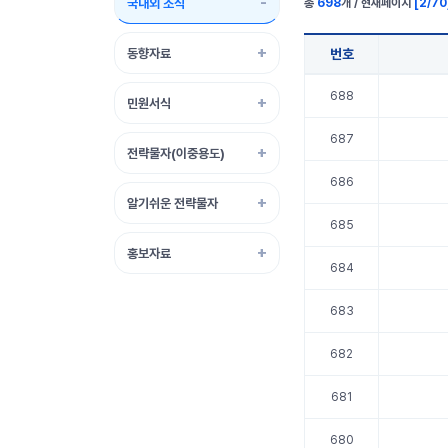
국내외 소식
총
698
개 / 현재페이지
[
2
/
70
동향자료
번호
국내외 소식 표 정보
688
민원서식
687
전략물자(이중용도)
686
알기쉬운 전략물자
685
홍보자료
684
683
682
681
680