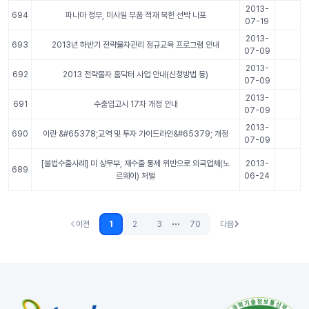
2013-
694
파나마 정부, 미사일 부품 적재 북한 선박 나포
07-19
2013-
693
2013년 하반기 전략물자관리 정규교육 프로그램 안내
07-09
2013-
692
2013 전략물자 홈닥터 사업 안내(신청방법 등)
07-09
2013-
691
수출입고시 17차 개정 안내
07-09
2013-
690
이란 &#65378;교역 및 투자 가이드라인&#65379; 개정
07-09
[불법수출사례] 미 상무부, 재수출 통제 위반으로 외국업체(노
2013-
689
르웨이) 처벌
06-24
...
이전
1
2
3
70
다음
이전 (없음)
다음