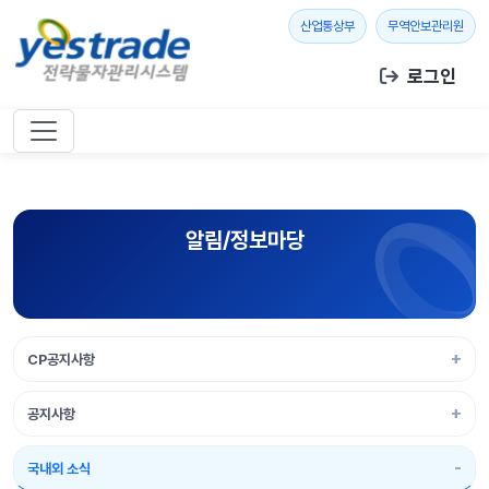
본문 바로가기
새 창 열기
새 창
산업통상부
무역안보관리원
로그인
알림/정보마당
CP공지사항
공지사항
국내외 소식