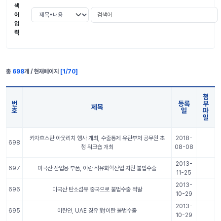
색
검색어
검색 조건 선택
어
입
력
총
698
개 / 현재페이지
[
1
/
70
]
첨
번
등록
부
제목
호
일
파
일
국내외 소식 표 정보
카자흐스탄 아웃리치 행사 개최, 수출통제 유관부처 공무원 초
2018-
698
청 워크숍 개최
08-08
2013-
697
미국산 산업용 부품, 이란 석유화학산업 지원 불법수출
11-25
2013-
696
미국산 탄소섬유 중국으로 불법수출 적발
10-29
2013-
695
이란인, UAE 경유 對이란 불법수출
10-29