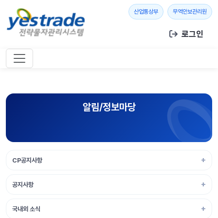
본문 바로가기
새 창 열기
새 창
산업통상부
무역안보관리원
로그인
알림/정보마당
CP공지사항
공지사항
국내외 소식