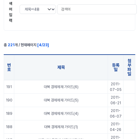
색
검색어
검색 조건 선택
어
입
력
총
221
개 / 현재페이지
[
4
/
23
]
첨
번
등록
부
제목
호
일
파
일
알기쉬운 전략물자 표 정보
2011-
191
대북 경제제재 가이드(6)
07-05
2011-
190
대북 경제제재 가이드(5)
06-21
2011-
189
대북 경제제재 가이드(4)
06-07
2011-
188
대북 경제제재 가이드(1)
04-26
2011-