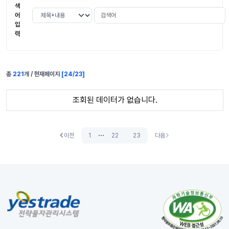
색
검색어
검색 조건 선택
어
입
력
총
221
개 / 현재페이지
[
24
/
23
]
알기쉬운 전략물자 표 정보
조회된 데이터가 없습니다.
...
이전
1
22
23
다음
이전
다음 (없음)