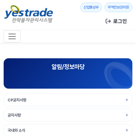
본문 바로가기
새 창 열기
새 창
산업통상부
무역안보관리원
로그인
알림/정보마당
CP공지사항
공지사항
국내외 소식