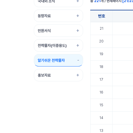
국내외 소식
총
221
개 / 현재페이지
[
21
/
2
동향자료
번호
알기쉬운 전략물자 표 정보
21
민원서식
20
전략물자(이중용도)
19
알기쉬운 전략물자
18
홍보자료
17
16
15
14
13