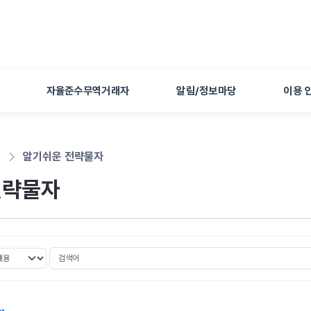
본문 바로가기
자율준수무역거래자
알림/정보마당
이용 
당
알기쉬운 전략물자
전략물자
검색어
선택