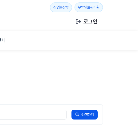
새 창 열기
새 창 열기
산업통상부
무역안보관리원
로그인
안내
검색하기