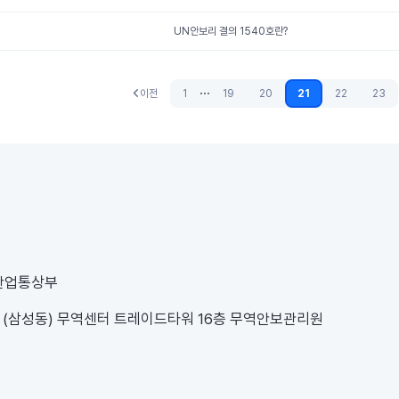
UN안보리 결의 1540호란?
...
이전
1
19
20
21
22
23
이전
 산업통상부
1 (삼성동) 무역센터 트레이드타워 16층 무역안보관리원