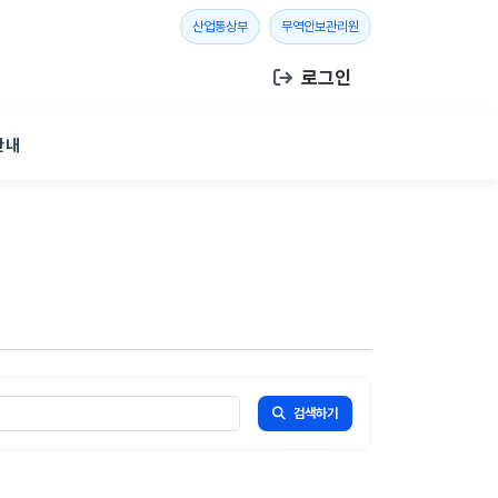
새 창 열기
새 창 열기
산업통상부
무역안보관리원
로그인
안내
검색하기