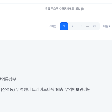
유럽 주요국 수출통제제도 : EU (I)
...
이전
1
2
3
23
다음
이전 (없음)
다음
 산업통상부
1 (삼성동) 무역센터 트레이드타워 16층 무역안보관리원