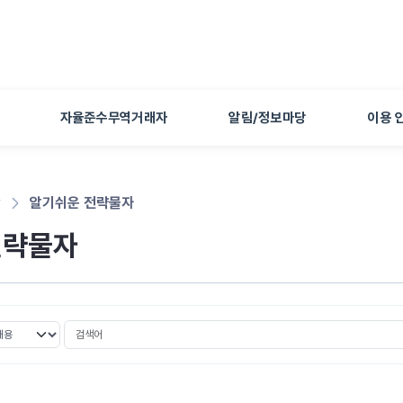
본문 바로가기
자율준수무역거래자
알림/정보마당
이용 
당
알기쉬운 전략물자
전략물자
검색어
선택