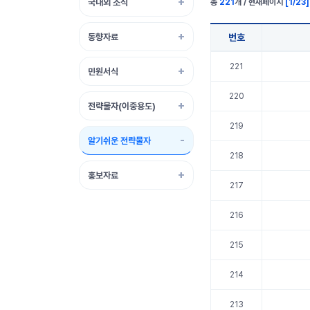
국내외 소식
총
221
개 / 현재페이지
[
1
/
23
]
동향자료
번호
알기쉬운 전략물자 표 정보
221
민원서식
220
전략물자(이중용도)
219
알기쉬운 전략물자
218
홍보자료
217
216
215
214
213