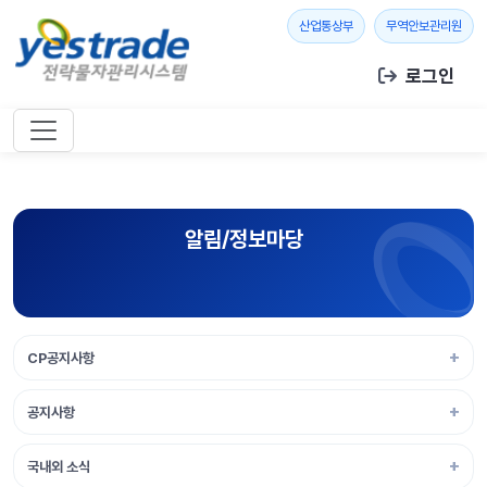
본문 바로가기
새 창 열기
새 창
산업통상부
무역안보관리원
로그인
알림/정보마당
CP공지사항
공지사항
국내외 소식