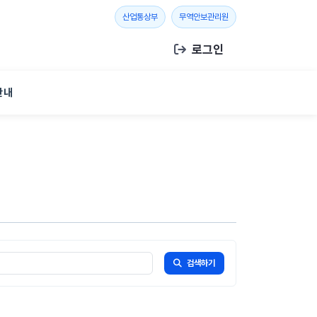
새 창 열기
새 창 열기
산업통상부
무역안보관리원
로그인
안내
검색하기