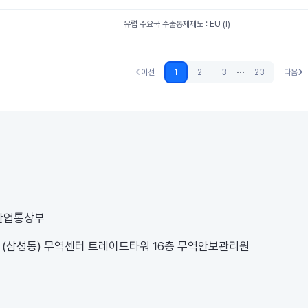
유럽 주요국 수출통제제도 : EU (I)
...
이전
1
2
3
23
다음
이전 (없음)
다음
 산업통상부
1 (삼성동) 무역센터 트레이드타워 16층 무역안보관리원