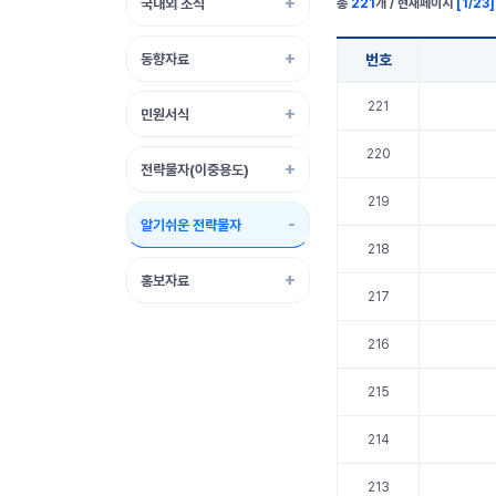
국내외 소식
총
221
개 / 현재페이지
[
1
/
23
]
동향자료
번호
알기쉬운 전략물자 표 정보
221
민원서식
220
전략물자(이중용도)
219
알기쉬운 전략물자
218
홍보자료
217
216
215
214
213