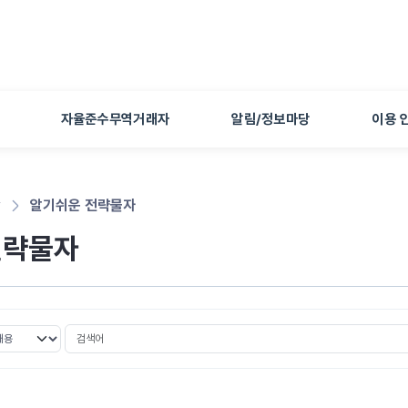
본문 바로가기
자율준수무역거래자
알림/정보마당
이용 
당
알기쉬운 전략물자
전략물자
검색어
선택