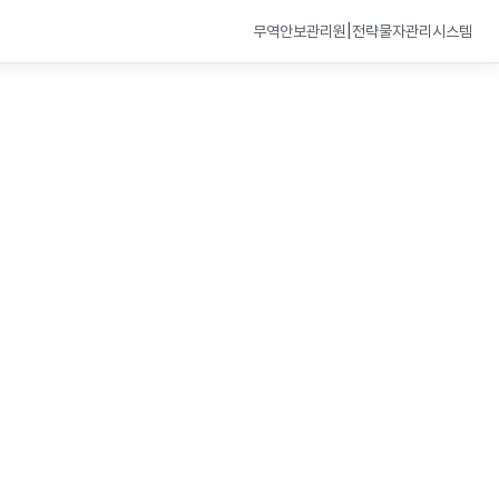
|
새 창 열기
새 
무역안보관리원
전략물자관리시스템